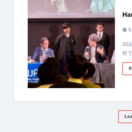
Ha
3
2026年度のHardening Projectは、以下のとおりの日
程
R
Loa