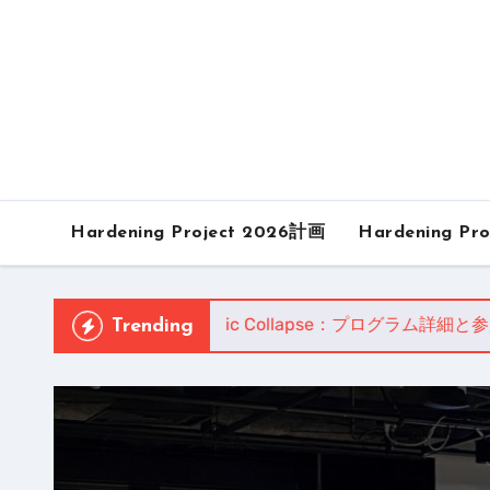
内
容
を
ス
キ
ッ
プ
Hardening Project 2026計画
Hardening Pro
onference 2026 — Agentic Collapse：プログラム詳細と参加申込
Trending