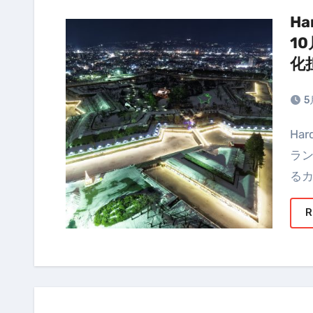
Ha
1
化
5
Hardening 2026 Agentic Collapse — 競技参加者・ボ
ラ
るカ
R