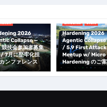
unce
event
mation
announce
event
dening 2026
Hardening 2026
tic Collapse —
Agentic Collaps
月 競技会参加者募集
/ 5.9 First Attack
 / 7月に堅牢化担
Meetup w/ Micro
カンファレンス
Hardening のご