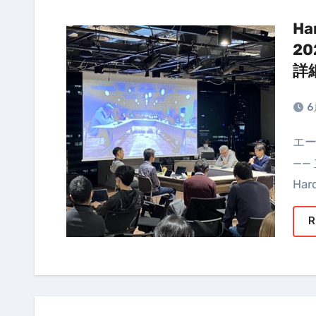
Ha
20
詳
6
エージェントの暴走は、誰が、いかにして止めるのか
——
Har
R