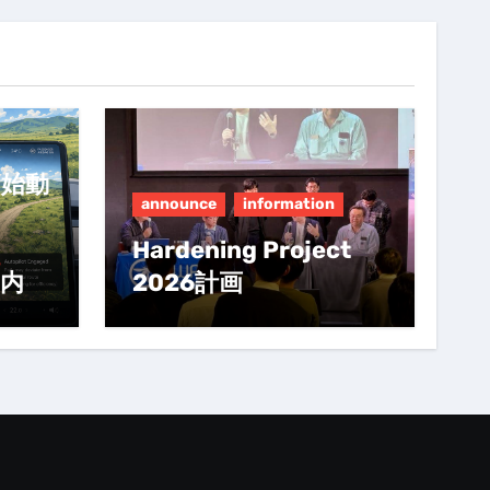
e 始動
announce
information
Hardening Project
案内
2026計画