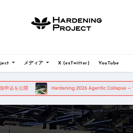
ject
メディア
X (exTwitter)
YouTube
を公開
Hardening 2026 Agentic Collapse