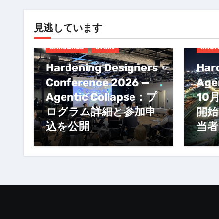
見逃しています
anno
announce
event
infor
Hardening Designers
Har
Conference 2026 —
Agen
Agentic Collapse：プ
10
ログラム詳細と参加申
開始
込を公開
当者