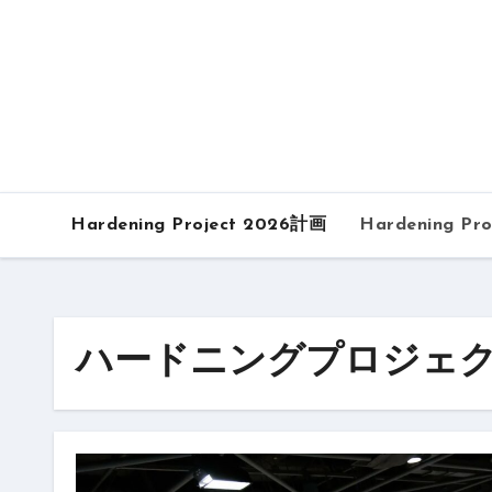
内
容
を
ス
キ
ッ
プ
Hardening Project 2026計画
Hardening Pro
ハードニングプロジェクト – H