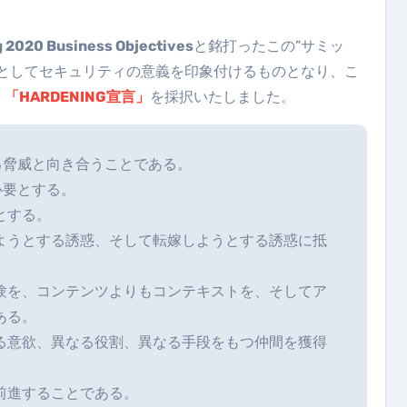
 2020 Business Objectives
と銘打ったこの”サミッ
けとしてセキュリティの意義を印象付けるものとなり、こ
、
「HARDENING宣言」
を採択いたしました。
る脅威と向き合うことである。
必要とする。
とする。
ようとする誘惑、そして転嫁しようとする誘惑に抵
験を、コンテンツよりもコンテキストを、そしてア
ある。
る意欲、異なる役割、異なる手段をもつ仲間を獲得
前進することである。