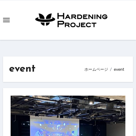
内
容
を
ス
キ
ッ
プ
event
ホームページ
event