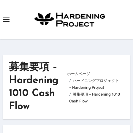
内
容
を
ス
キ
ッ
プ
募集要項 –
ホームページ
Hardening
ハードニングプロジェクト
– Hardening Project
1010 Cash
募集要項 – Hardening 1010
Cash Flow
Flow