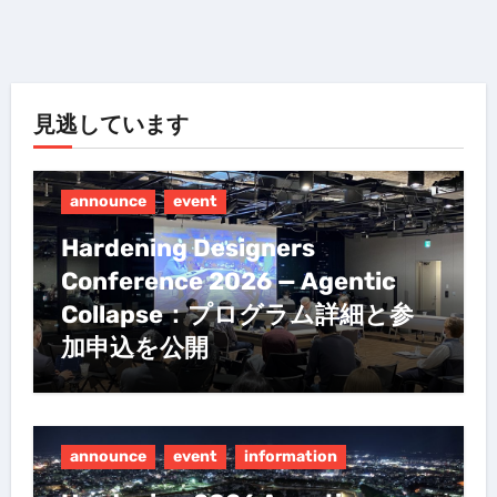
見逃しています
announce
event
Hardening Designers
Conference 2026 — Agentic
Collapse：プログラム詳細と参
加申込を公開
announce
event
information