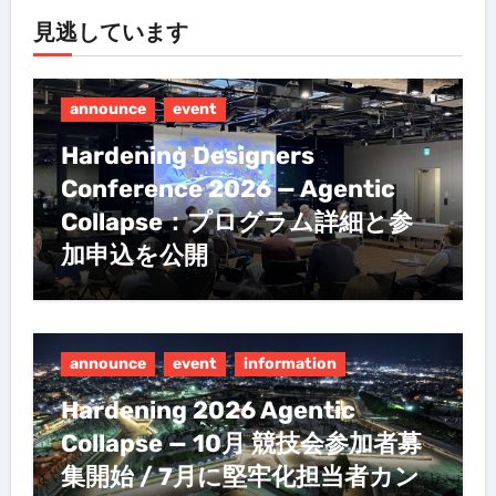
見逃しています
announce
event
Hardening Designers
Conference 2026 — Agentic
Collapse：プログラム詳細と参
加申込を公開
announce
event
information
Hardening 2026 Agentic
Collapse — 10月 競技会参加者募
集開始 / 7月に堅牢化担当者カン