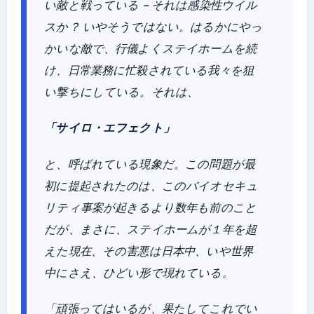
い敵と戦っている – それは感染性ウイル
スか？ いやそうではない。はるかにやっ
かいな敵で、行儀よくステイホームを続
け、日常業務に忙殺されている我々を狙
い撃ちにしている。それは、
「サイロ・エフェクト」
と、呼ばれている現象だ。この問題が最
初に提起されたのは、このバイオセキュ
リティ事案が起きるより数年も前のこと
だが、まさに、ステイホームが１年を超
えた現在、その害悪は日本中、いや世界
中にさえ、ひどい形で現れている。
「頑張ってはいるが、果たしてこれでい