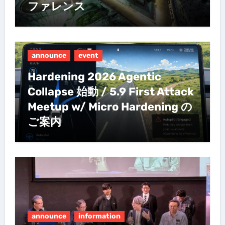
ファレンス
announce
event
Hardening 2026 Agentic
Collapse 始動 / 5.9 First Attack
Meetup w/ Micro Hardening の
ご案内
announce
information