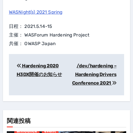
WASNight(s) 2021 Spring
日程： 2021.5.14-15
主催： WASForum Hardening Project
共催： OWASP Japan
Hardening 2020
/dev/hardening –
投
H3DX開催のお知らせ
Hardening Drivers
稿
Conference 2021
ナ
ビ
ゲ
ー
関連投稿
シ
ョ
announce
event