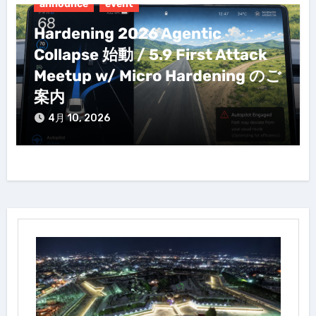
announce
event
Hardening 2026 Agentic
Collapse 始動 / 5.9 First Attack
Meetup w/ Micro Hardening のご
案内
4月 10, 2026