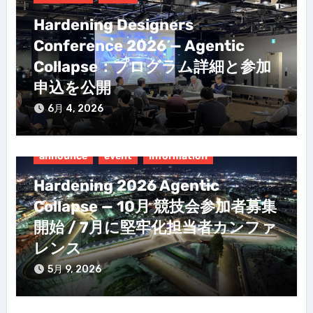
ン
Hardening Designers
Conference 2026 — Agentic
Collapse：プログラム詳細と参加
申込を公開
6月 4, 2026
announce
event
information
Hardening 2026 Agentic
Collapse — 10月 競技会参加者募集
開始 / 7月に堅牢化担当者カンファ
レンス
5月 9, 2026