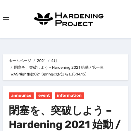
内
容
を
ス
キ
ッ
プ
ホームページ
2021
4月
閉塞を、突破しよう – Hardening 2021 始動 / 第一弾
WASNight(s)2021 Springのお知らせ(5.14,15)
announce
event
information
閉塞を、突破しよう –
Hardening 2021 始動 /