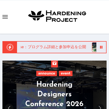
内
容
を
ス
キ
ッ
プ
entic Collapse：プログラム詳細と参加申込を公開
Hardeni
announce
event
Hardening
Designers
Conference 2026