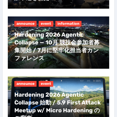
announce
event
information
Hardening 2026 Agentic
Collapse — 10月 競技会参加者募
集開始 / 7月に堅牢化担当者カン
ファレンス
announce
event
Hardening 2026 Agentic
Collapse 始動 / 5.9 First Attack
Meetup w/ Micro Hardening の