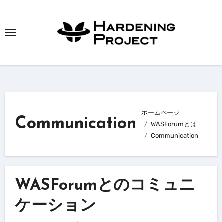
内
容
を
ス
キ
ッ
プ
ホームページ
Communication
WASForumとは
Communication
WASForumとのコミュニ
ケーション