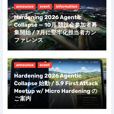
announce
event
information
Hardening 2026 Agentic
Collapse — 10月 競技会参加者募
集開始 / 7月に堅牢化担当者カン
ファレンス
announce
event
Hardening 2026 Agentic
Collapse 始動 / 5.9 First Attack
Meetup w/ Micro Hardening の
ご案内