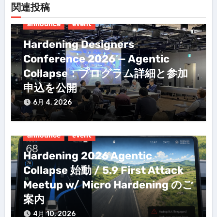
関連投稿
ン
announce
event
Hardening Designers
Conference 2026 — Agentic
Collapse：プログラム詳細と参加
申込を公開
6月 4, 2026
announce
event
Hardening 2026 Agentic
Collapse 始動 / 5.9 First Attack
Meetup w/ Micro Hardening のご
案内
4月 10, 2026