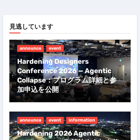
見逃しています
announce
event
Hardening Designers
Conference 2026 — Agentic
Collapse：プログラム詳細と参
加申込を公開
announce
event
information
Hardening 2026 Agentic