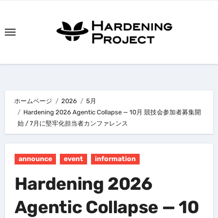
内
容
を
ス
キ
ッ
プ
ホームページ
2026
5月
Hardening 2026 Agentic Collapse — 10月 競技会参加者募集開
始 / 7月に堅牢化担当者カンファレンス
announce
event
information
Hardening 2026
Agentic Collapse — 10