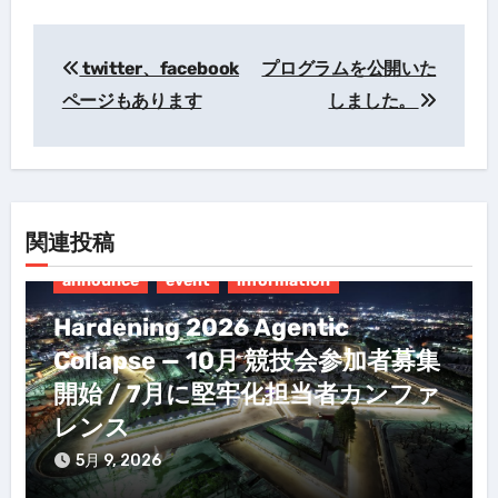
twitter、facebook
プログラムを公開いた
投
ページもあります
しました。
稿
ナ
ビ
ゲ
関連投稿
ー
シ
announce
event
information
ョ
Hardening 2026 Agentic
ン
Collapse — 10月 競技会参加者募集
開始 / 7月に堅牢化担当者カンファ
レンス
5月 9, 2026