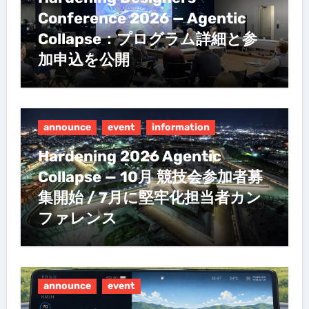
Conference 2026 — Agentic
Collapse：プログラム詳細と参
加申込を公開
announce
event
information
Hardening 2026 Agentic
Collapse — 10月 競技会参加者募
集開始 / 7月に堅牢化担当者カン
ファレンス
announce
event