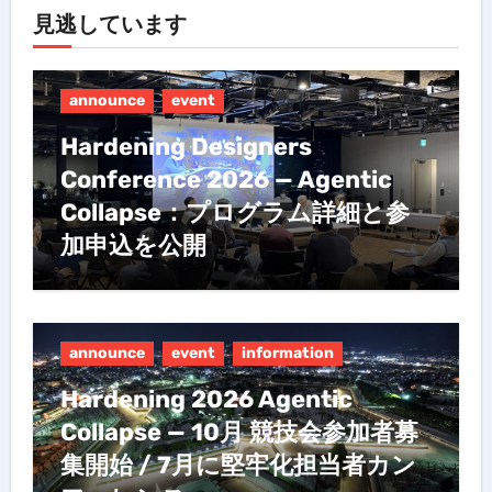
見逃しています
announce
event
Hardening Designers
Conference 2026 — Agentic
Collapse：プログラム詳細と参
加申込を公開
announce
event
information
Hardening 2026 Agentic
Collapse — 10月 競技会参加者募
集開始 / 7月に堅牢化担当者カン