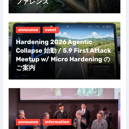
ファレンス
announce
event
Hardening 2026 Agentic
Collapse 始動 / 5.9 First Attack
Meetup w/ Micro Hardening の
ご案内
announce
information