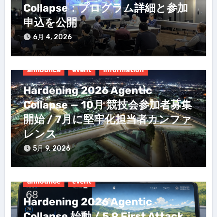
Collapse：プログラム詳細と参加
申込を公開
6月 4, 2026
announce
event
information
Hardening 2026 Agentic
Collapse — 10月 競技会参加者募集
開始 / 7月に堅牢化担当者カンファ
レンス
5月 9, 2026
announce
event
Hardening 2026 Agentic
Collapse 始動 / 5.9 First Attack