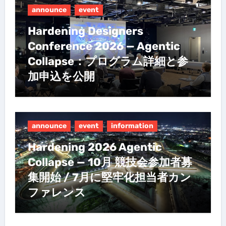
announce
event
Hardening Designers
Conference 2026 — Agentic
Collapse：プログラム詳細と参
加申込を公開
announce
event
information
Hardening 2026 Agentic
Collapse — 10月 競技会参加者募
集開始 / 7月に堅牢化担当者カン
ファレンス