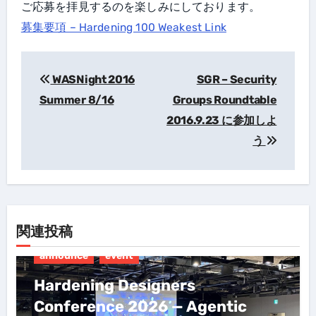
ご応募を拝見するのを楽しみにしております。
募集要項 – Hardening 100 Weakest Link
WASNight 2016
SGR – Security
投
Summer 8/16
Groups Roundtable
稿
2016.9.23 に参加しよ
ナ
う
ビ
ゲ
ー
シ
関連投稿
ョ
ン
announce
event
Hardening Designers
Conference 2026 — Agentic