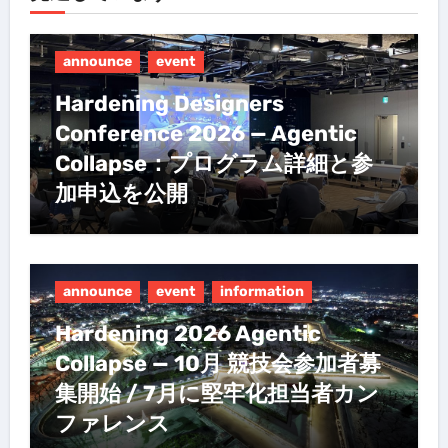
announce
event
Hardening Designers
Conference 2026 — Agentic
Collapse：プログラム詳細と参
加申込を公開
announce
event
information
Hardening 2026 Agentic
Collapse — 10月 競技会参加者募
集開始 / 7月に堅牢化担当者カン
ファレンス