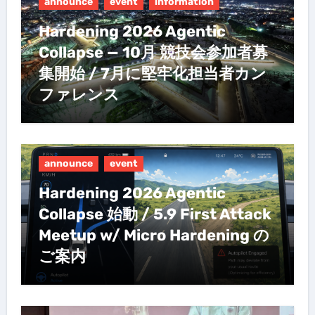
announce
event
information
Hardening 2026 Agentic
Collapse — 10月 競技会参加者募
集開始 / 7月に堅牢化担当者カン
ファレンス
announce
event
Hardening 2026 Agentic
Collapse 始動 / 5.9 First Attack
Meetup w/ Micro Hardening の
ご案内