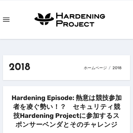
内
容
を
ス
キ
ッ
プ
2018
ホームページ
2018
Hardening Episode: 熱意は競技参加
者を凌ぐ勢い！？ セキュリティ競
技Hardening Projectに参加するス
ポンサーベンダとそのチャレンジ